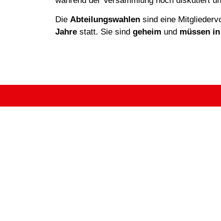
während der Versammlung noch diskutiert un
Die
Abteilungswahlen
sind eine Mitgliederv
Jahre
statt. Sie sind
geheim
und
müssen in 